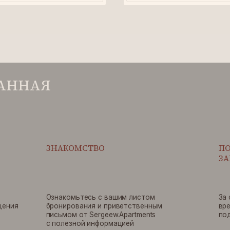
ЗНАКОМСТВО
ПОДГОТОВКА К
ЗАЕЗДУ
Ознакомьтесь с вашим листом
За сутки до вашег
бронирования и приветственным
время заезда, и м
письмом от Sergeew.Apartments
подробную инстру
с полезной информацией