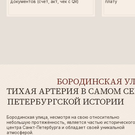
ИИ
БОРОДИНСКАЯ УЛИЦ
ТИХАЯ АРТЕРИЯ В САМОМ СЕРД
ПЕТЕРБУРГСКОЙ ИСТОРИИ
Бородинская улица, несмотря на свою относительно
небольшую протяжённость, является частью исторического
центра Санкт-Петербурга и обладает своей уникальной
атмосферой.
Выходя из дома, по правую руку будет набережная Фонтанки.
В пешей доступности Александрийский театр, Невский
проспект, Казанский собор, Спас на Крови и другие популярные
достопримечательности.