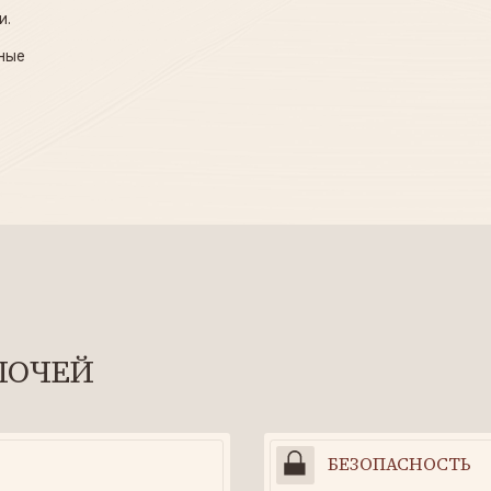
ЕЙ
БЕЗОПАСНОСТЬ
бор
Видеонаблюдение
V
Окна на тихую улицу
Закрытая парадная
Домофон