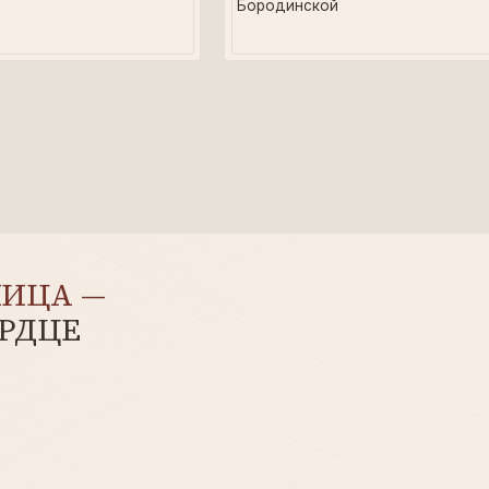
А —
ЦЕ