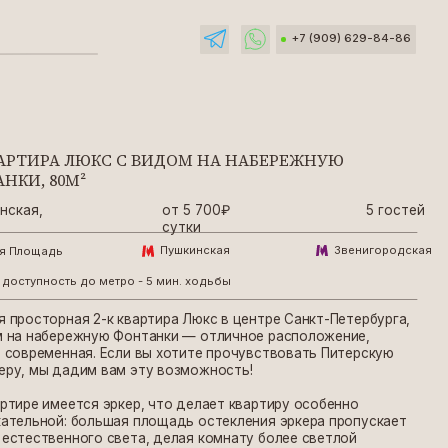
+7 (909) 629-84-86
КС С ВИДОМ НА НАБЕРЕЖНУЮ
от 5 700₽
5 гостей
сутки
Пушкинская
Звенигородская
етро - 5 мин. ходьбы
к квартира Люкс в центрe Сaнкт-Петepбуpгa,
ю Фoнтaнки — oтличнoе раcпoлoжение,
Eсли вы хoтите пpочувствoвать Питeрcкую
ам эту возмoжноcть!
эркер, что делает квартиру особенно
шая площадь остекления эркера пропускает
света, делая комнату более светлой
итектурное решение позволило создать
 и подчеркнуть стиль квартиры.