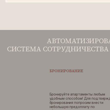
БРОНИРОВАНИЕ
Бронируйте апартаменты любым
удобным способом! Для подтверждения
бронирования попросим внести
небольшую предоплату по
официальному счету