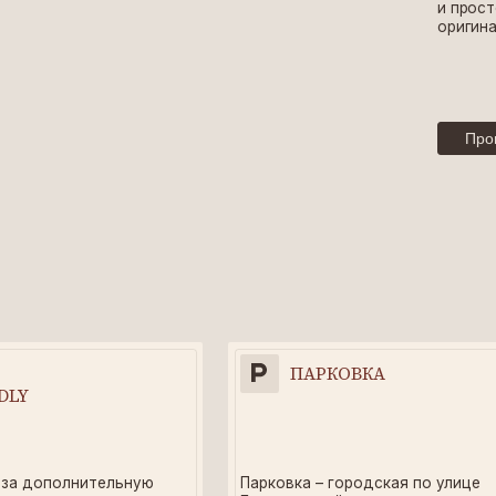
ПАРКОВКА
олнительную
Парковка – городская по улице
Зае
Бородинской
до
по