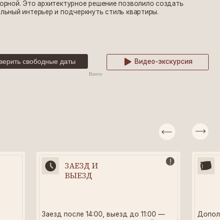
Видео-экскурсия
Bnovo
!
ЗАЕЗД И
ДЛЯ СНА
ВЫЕЗД
зд после 14:00, выезд до 11:00 —
Дополнительные одеяла и
ступна платная услуга ранний заезд/
подушки – по предварительн
здний выезд
запросу