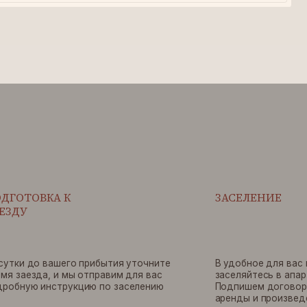
ЗАСЕЛЕНИЕ
о прибытия уточните
В удобное для вас время бесконтактно
ы отправим для вас
заселяйтесь в апартаменты по звонку.
кцию по заселению
Подпишем договор краткосрочной
аренды и произведем окончательный
расчет