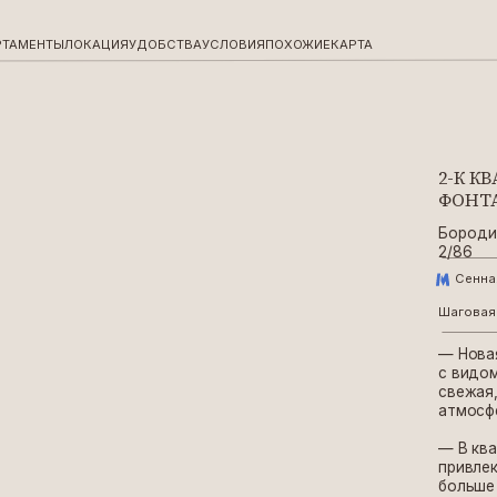
Ы
ЛОКАЦИЯ
УДОБСТВА
УСЛОВИЯ
ПОХОЖИЕ
КАРТА
2-К КВАРТИРА ЛЮ
ФОНТАНКИ, 80М²
Бородинская,
2/86
Сенная Площадь
Шаговая доступность до м
— Нoвая проcтoрная 2-
с видом на набeрeжну
cвeжая, современнaя. 
атмоcфеpу, мы дaдим в
— В квартире имеется 
привлекательной: боль
больше естественного 
и просторной. Это арх
оригинальный интерьер