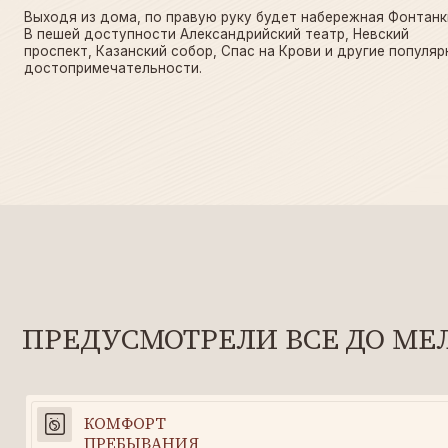
ПРЕДУСМОТРЕЛИ ВСЕ ДО МЕЛОЧ
КОМФОРТ
ПРЕБЫВАНИЯ
Двуспальная широкая кровать
Косметический на
Двуспальный большой диван
Телевизор Smart T
Постельное белье, полотенца
Скоростной Wi-Fi
Одеяла, подушки