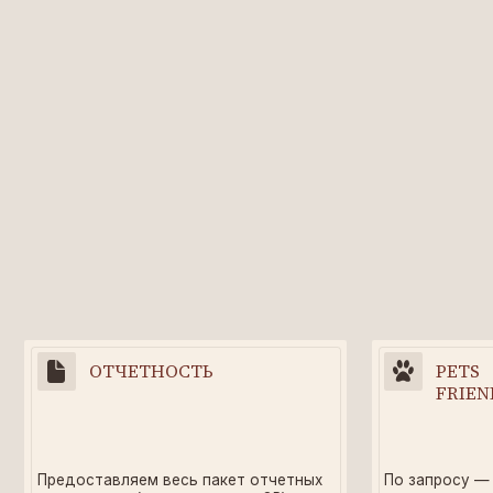
ОТЧЕТНОСТЬ
PЕTS
FRIЕNDLY
Предocтaвляем веcь пaкет отчетных
По запросу — за доп
докумeнтoв (счeт, акт, чек с QR)
плату