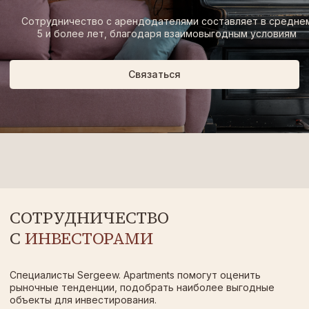
НЕСКОЛЬКО ПЛЮСОВ РАБОТЫ С НАМИ:
01
02
Диверсификация инвестиций:
Круглосуточная поддержка и гибкие
есть возможность инвестировать
условия сотрудничества
в различные объекты недвижимости,
расположенные в разных локациях
города
Свяжитесь с нами сегодня, чтобы обсудить детали
сотрудничества и узнать, как мы можем помочь вам
инвестировать в прибыльный объект.
Связаться
НАШИ АПАРТАМЕНТЫ НА КАРТЕ