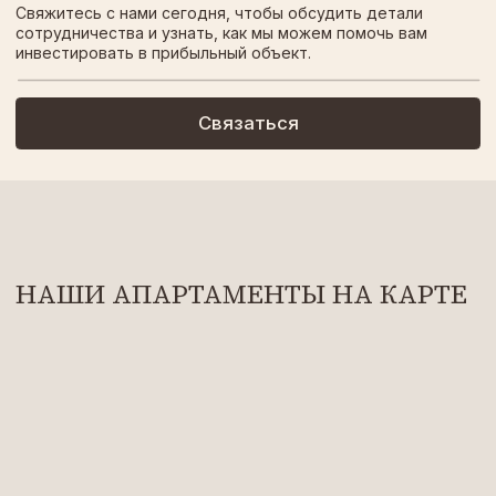
Мы будем рады ответить на любые ваши вопросы
и узнать ваше мнение о проживании в наших
апартаментах
+93
Отправить
Нажимая на кнопку, вы соглашаетесь
с
политикой конфиденциальности
НАВИГАЦИЯ
ССЫЛКИ
Каталог
Telegram
Сервис
WhatsApp
О компании
+7 (909) 629-84-86