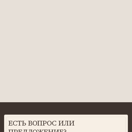
Отзывы и статусы
info@sergeew-apartaments.ru
Апартаменты на карте
Для арендодателей
Политика конфиденциальности
Для инвесторов
Разработка сайта
АПАРТАМЕНТЫ,
В КОТОРЫХ ЧУВСТВУЕШЬ
СЕБЯ, КАК ДОМА