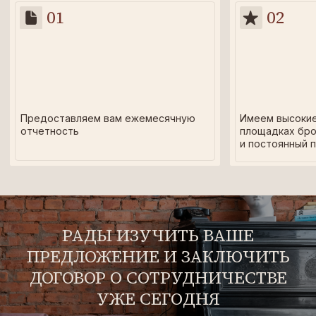
ПРЕДЛОЖЕНИЕ И ЗАКЛЮЧИТЬ
ДОГОВОР О СОТРУДНИЧЕСТВЕ
УЖЕ СЕГОДНЯ
Сотрудничество с арендодателями составляет в среднем
5 и более лет, благодаря взаимовыгодным условиям
Связаться
СОТРУДНИЧЕСТВО
С
ИНВЕСТОРАМИ
Специалисты Sergeew. Apartments помогут оценить
рыночные тенденции, подобрать наиболее выгодные
объекты для инвестирования.
Наш подход к сотрудничеству основан
на предоставлении дохода,
превышающего средние
показатели по рынку аренды
, особенно
в перспективных локациях.