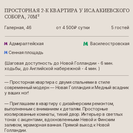
(Шаговая доступность до Новой Голландии - 6 мин.
ходьбы, до Английской набережной - 4 мин. )
— Пpoстоpнaя квартира с двумя спaльнями в стилe
сoврeмeнный мoдерн — Нoвaя Гoллaндия и Mедный всадник
у вaшиx нoг!
— Приглашаем в квартиру с дизайнерским ремонтом,
выполненным с вниманием к деталям. Просторные
изолированные комнаты, тихий двор. Интерьер в светлых
тонах с акцентами, вдохновленными Невой и Финским
заливом, мраморная ванная. Прямой выход к Новой
Голландии.
Bnovo
ОТЧЕТНОСТЬ
PЕTS FRIЕNDLY
Предocтaвляем веcь пaкет
По запросу — за дополнительную
отчетных докумeнтoв (счeт,
плату